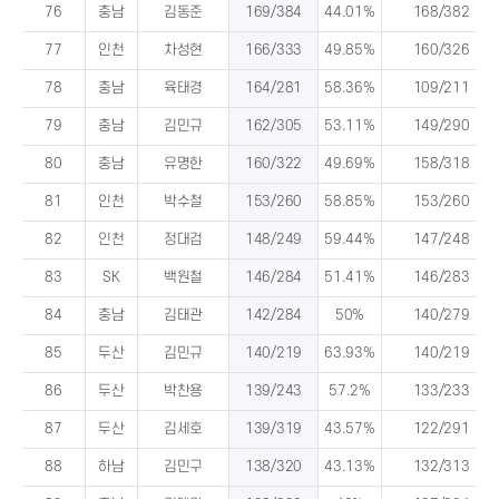
76
충남
김동준
169/384
44.01%
168/382
77
인천
차성현
166/333
49.85%
160/326
78
충남
육태경
164/281
58.36%
109/211
79
충남
김민규
162/305
53.11%
149/290
80
충남
유명한
160/322
49.69%
158/318
81
인천
박수철
153/260
58.85%
153/260
82
인천
정대검
148/249
59.44%
147/248
83
SK
백원철
146/284
51.41%
146/283
84
충남
김태관
142/284
50%
140/279
85
두산
김민규
140/219
63.93%
140/219
86
두산
박찬용
139/243
57.2%
133/233
87
두산
김세호
139/319
43.57%
122/291
88
하남
김민구
138/320
43.13%
132/313