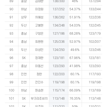
89
충남
김태완
138/300
46%
137/294
90
하남
이정화
137/252
54.37%
133/244
91
상무
차혜성
136/262
51.91%
122/236
92
두산
고봉현
134/248
54.03%
132/245
93
충남
구창은
127/186
68.28%
123/179
94
충남
최환원
125/236
52.97%
102/207
95
두산
이성민
124/250
49.6%
123/246
96
SK
정재완
123/181
67.96%
123/181
97
충남
이동선
123/293
41.98%
123/293
98
인천
정한
122/203
60.1%
117/193
99
인천
전진수
119/198
60.1%
119/198
100
하남
원승현
115/174
66.09%
113/169
101
SK
부크라조비치
113/148
76.35%
113/148
102
SK
오주안
111/222
50%
110/221