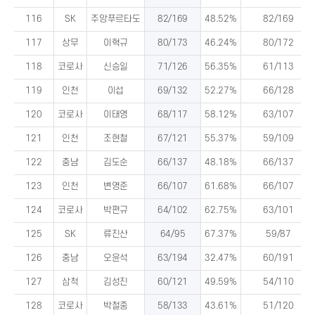
116
SK
주앙푸르타도
82/169
48.52%
82/169
117
상무
이혁규
80/173
46.24%
80/172
118
코로사
신승일
71/126
56.35%
61/113
119
인천
이섭
69/132
52.27%
66/128
120
코로사
이태영
68/117
58.12%
63/107
121
인천
조현철
67/121
55.37%
59/109
122
충남
김도순
66/137
48.18%
66/137
123
인천
변영준
66/107
61.68%
66/107
124
코로사
박편규
64/102
62.75%
63/101
125
SK
류진산
64/95
67.37%
59/87
126
충남
오윤석
63/194
32.47%
60/191
127
삼척
김성진
60/121
49.59%
54/110
128
코로사
박철중
58/133
43.61%
51/120