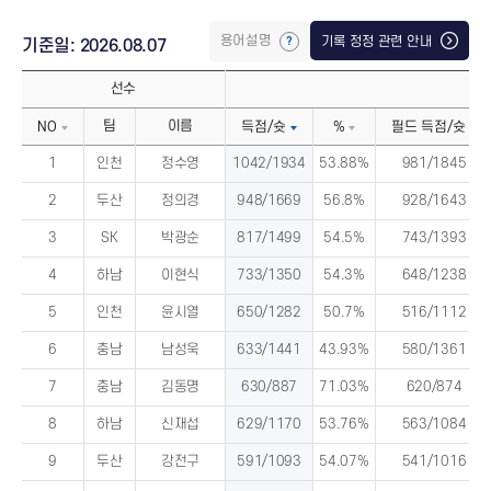
용어설명
기록 정정 관련 안내
기준일: 2026.08.07
선수
팀
이름
NO
득점/슛
%
필드 득점/슛
1
인천
정수영
1042/1934
53.88%
981/1845
2
두산
정의경
948/1669
56.8%
928/1643
3
SK
박광순
817/1499
54.5%
743/1393
4
하남
이현식
733/1350
54.3%
648/1238
5
인천
윤시열
650/1282
50.7%
516/1112
6
충남
남성욱
633/1441
43.93%
580/1361
7
충남
김동명
630/887
71.03%
620/874
8
하남
신재섭
629/1170
53.76%
563/1084
9
두산
강전구
591/1093
54.07%
541/1016