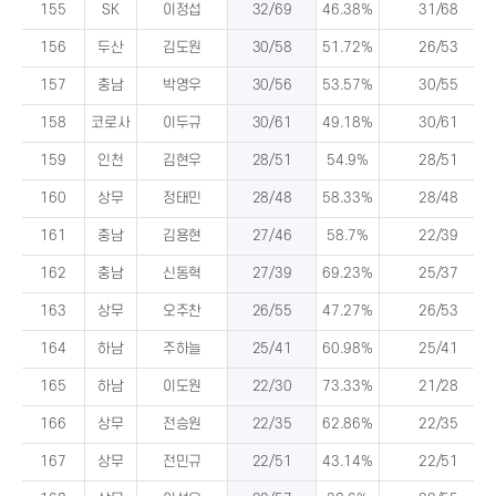
155
SK
이정섭
32/69
46.38%
31/68
156
두산
김도원
30/58
51.72%
26/53
157
충남
박영우
30/56
53.57%
30/55
158
코로사
이두규
30/61
49.18%
30/61
159
인천
김현우
28/51
54.9%
28/51
160
상무
정태민
28/48
58.33%
28/48
161
충남
김용현
27/46
58.7%
22/39
162
충남
신동혁
27/39
69.23%
25/37
163
상무
오주찬
26/55
47.27%
26/53
164
하남
주하늘
25/41
60.98%
25/41
165
하남
이도원
22/30
73.33%
21/28
166
상무
전승원
22/35
62.86%
22/35
167
상무
전민규
22/51
43.14%
22/51