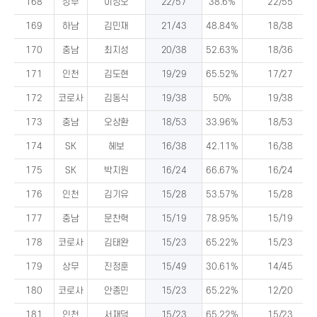
168
상무
이성오
22/57
38.6%
22/55
169
하남
김민재
21/43
48.84%
18/38
170
충남
최지성
20/38
52.63%
18/36
171
인천
김도현
19/29
65.52%
17/27
172
코로사
김동식
19/38
50%
19/38
173
충남
오상환
18/53
33.96%
18/53
174
SK
헤보
16/38
42.11%
16/38
175
SK
박지원
16/24
66.67%
16/24
176
인천
김기유
15/28
53.57%
15/28
177
충남
문찬혁
15/19
78.95%
15/19
178
코로사
김태완
15/23
65.22%
15/23
179
상무
진정훈
15/49
30.61%
14/45
180
코로사
안종민
15/23
65.22%
12/20
181
인천
서재덕
15/23
65.22%
15/23