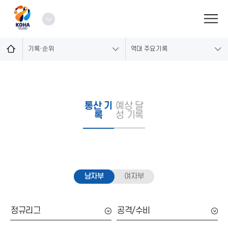
로
그
열
인
기
기록·순위
역대 주요기록
통산 기
예상 달
록
성 기록
남자부
여자부