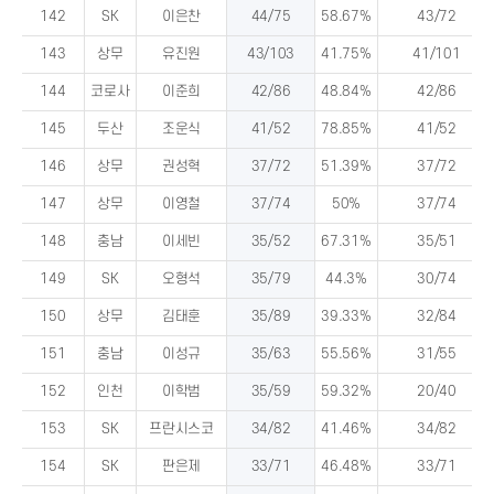
142
SK
이은찬
44/75
58.67%
43/72
143
상무
유진원
43/103
41.75%
41/101
144
코로사
이준희
42/86
48.84%
42/86
145
두산
조운식
41/52
78.85%
41/52
146
상무
권성혁
37/72
51.39%
37/72
147
상무
이영철
37/74
50%
37/74
148
충남
이세빈
35/52
67.31%
35/51
149
SK
오형석
35/79
44.3%
30/74
150
상무
김태훈
35/89
39.33%
32/84
151
충남
이성규
35/63
55.56%
31/55
152
인천
이학범
35/59
59.32%
20/40
153
SK
프란시스코
34/82
41.46%
34/82
154
SK
판은제
33/71
46.48%
33/71