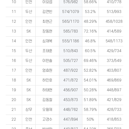
10
인천
이요셉
576/982
58.66%
410/778
11
두산
김연빈
574/1079
53.2%
513/993
12
인천
최현근
565/1170
48.29%
458/1028
13
SK
장동현
565/783
72.16%
414/589
14
인천
심재복
555/1186
46.8%
548/1173
15
두산
조태훈
510/843
60.5%
429/734
16
두산
이한솔
505/727
69.46%
373/549
17
인천
엄효원
487/922
52.82%
403/807
18
SK
하민호
471/872
54.01%
469/869
19
SK
하태현
456/907
50.28%
448/897
20
SK
김동철
453/873
51.89%
421/829
21
상무
오황제
448/762
58.79%
428/733
22
인천
고경수
447/894
50%
418/853