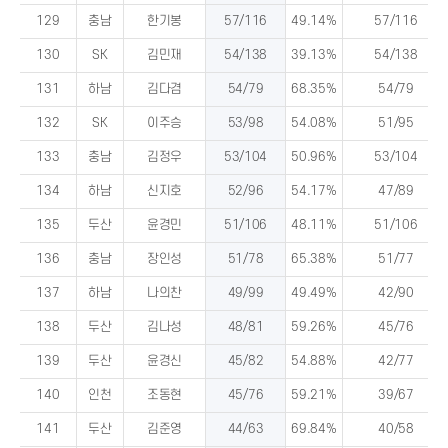
129
충남
한기봉
57/116
49.14%
57/116
130
SK
김민재
54/138
39.13%
54/138
131
하남
김다겸
54/79
68.35%
54/79
132
SK
이주승
53/98
54.08%
51/95
133
충남
김정우
53/104
50.96%
53/104
134
하남
신지호
52/96
54.17%
47/89
135
두산
윤경민
51/106
48.11%
51/106
136
충남
장인성
51/78
65.38%
51/77
137
하남
나의찬
49/99
49.49%
42/90
138
두산
김나성
48/81
59.26%
45/76
139
두산
윤경신
45/82
54.88%
42/77
140
인천
조동현
45/76
59.21%
39/67
141
두산
김준영
44/63
69.84%
40/58