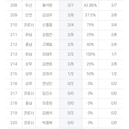
208
두산
황석현
3/7
42.86%
3/7
209
인천
김성우
3/8
37.5%
3/8
210
코로사
신홍철
3/4
75%
3/4
211
하남
김힘찬
2/8
25%
2/8
212
충남
고예일
2/5
40%
2/4
213
하남
이태주
2/2
100%
1/1
214
상무
김현호
2/8
25%
2/8
215
상무
강희석
1/2
50%
1/2
216
상무
연상진
0/2
0%
0/2
217
코로사
임진수
0/0
0%
0/0
218
충남
이준희
0/0
0%
0/0
219
코로사
김범석
0/2
0%
0/2
220
코로사
박종복
0/0
0%
0/0