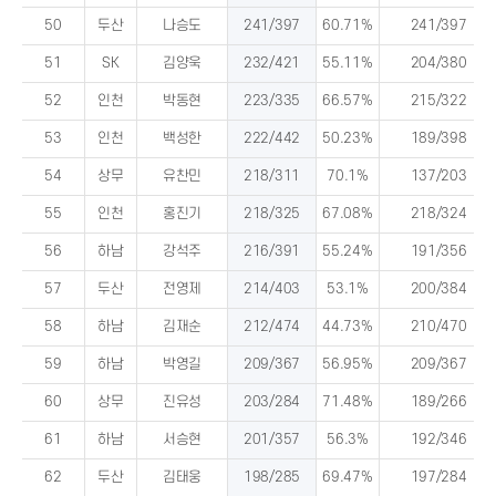
50
두산
나승도
241/397
60.71%
241/397
51
SK
김양욱
232/421
55.11%
204/380
52
인천
박동현
223/335
66.57%
215/322
53
인천
백성한
222/442
50.23%
189/398
54
상무
유찬민
218/311
70.1%
137/203
55
인천
홍진기
218/325
67.08%
218/324
56
하남
강석주
216/391
55.24%
191/356
57
두산
전영제
214/403
53.1%
200/384
58
하남
김재순
212/474
44.73%
210/470
59
하남
박영길
209/367
56.95%
209/367
60
상무
진유성
203/284
71.48%
189/266
61
하남
서승현
201/357
56.3%
192/346
62
두산
김태웅
198/285
69.47%
197/284