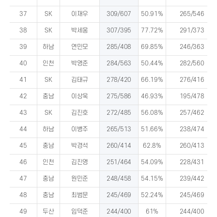
37
SK
이재우
309/607
50.91%
265/546
38
SK
박세웅
307/395
77.72%
291/373
39
하남
연민모
285/408
69.85%
246/363
40
인천
박영준
284/563
50.44%
282/560
41
SK
김태규
278/420
66.19%
276/416
42
충남
이상욱
275/586
46.93%
195/478
43
SK
김진호
272/485
56.08%
257/462
44
하남
이병주
265/513
51.66%
238/474
45
충남
박경석
260/414
62.8%
260/413
46
인천
김진영
251/464
54.09%
228/431
47
충남
원민준
248/458
54.15%
239/442
48
충남
최범문
245/469
52.24%
245/469
49
두산
임덕준
244/400
61%
244/400