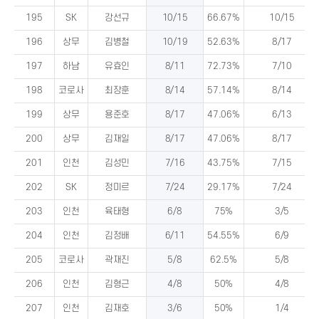
195
SK
강선규
10/15
66.67%
10/15
196
상무
김병철
10/19
52.63%
8/17
197
하남
유효인
8/11
72.73%
7/10
198
코로사
최장훈
8/14
57.14%
8/14
199
상무
용준호
8/17
47.06%
6/13
200
상무
김재일
8/17
47.06%
8/17
201
인천
김성민
7/16
43.75%
7/15
202
SK
정미르
7/24
29.17%
7/24
203
인천
육태형
6/8
75%
3/5
204
인천
김정배
6/11
54.55%
6/9
205
코로사
곽재진
5/8
62.5%
5/8
206
인천
김형근
4/8
50%
4/8
207
인천
김재호
3/6
50%
1/4