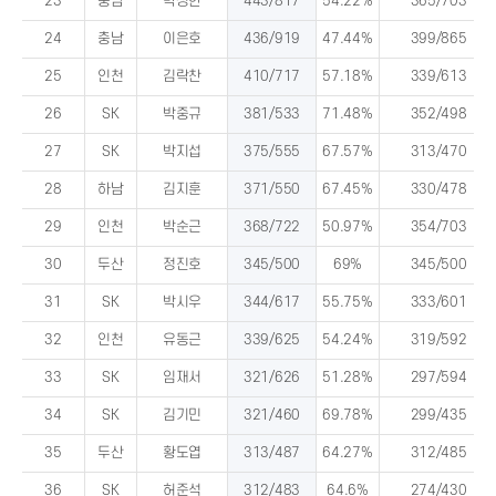
23
충남
박성한
443/817
54.22%
365/703
24
충남
이은호
436/919
47.44%
399/865
25
인천
김락찬
410/717
57.18%
339/613
26
SK
박중규
381/533
71.48%
352/498
27
SK
박지섭
375/555
67.57%
313/470
28
하남
김지훈
371/550
67.45%
330/478
29
인천
박순근
368/722
50.97%
354/703
30
두산
정진호
345/500
69%
345/500
31
SK
박시우
344/617
55.75%
333/601
32
인천
유동근
339/625
54.24%
319/592
33
SK
임재서
321/626
51.28%
297/594
34
SK
김기민
321/460
69.78%
299/435
35
두산
황도엽
313/487
64.27%
312/485
36
SK
허준석
312/483
64.6%
274/430