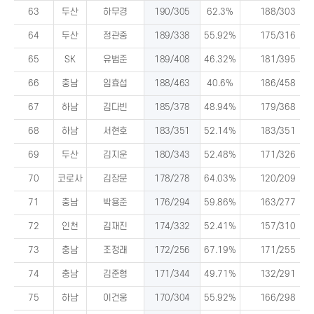
63
두산
하무경
190/305
62.3%
188/303
64
두산
정관중
189/338
55.92%
175/316
65
SK
유범준
189/408
46.32%
181/395
66
충남
임효섭
188/463
40.6%
186/458
67
하남
김다빈
185/378
48.94%
179/368
68
하남
서현호
183/351
52.14%
183/351
69
두산
김지운
180/343
52.48%
171/326
70
코로사
김장문
178/278
64.03%
120/209
71
충남
박용준
176/294
59.86%
163/277
72
인천
김재진
174/332
52.41%
157/310
73
충남
조정래
172/256
67.19%
171/255
74
충남
김준형
171/344
49.71%
132/291
75
하남
이건웅
170/304
55.92%
166/298