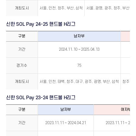
H
리
개최도시
서울, 인천, 청주, 부산, 삼척
서울, 광명, 광주, 청주, 부산, 
그
신한 SOL Pay 24-25 핸드볼 H리그
구분
남자부
신
한
기간
2024.11.10 ~ 2025.04.13
2
SOL
Pay
24-
25
핸
경기수
75
드
볼
H
리
개최도시
서울, 인천, 태백, 청주, 대구, 광주, 광명, 부산, 삼척
청주, 대
그
신한 SOL Pay 23-24 핸드볼 H리그
구분
남자부
여자부
신
한
기간
2023.11.11 ~ 2024.04.21
2023.11.11 ~ 2024
SOL
Pay
23-
24