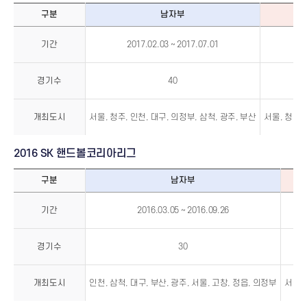
구분
남자부
2017
SK
기간
2017.02.03 ~ 2017.07.01
2
핸
드
볼
코
리
경기수
40
아
리
그
개최도시
서울, 청주, 인천, 대구, 의정부, 삼척, 광주, 부산
서울, 청주,
2016 SK 핸드볼코리아리그
구분
남자부
2016
SK
기간
2016.03.05 ~ 2016.09.26
2
핸
드
볼
코
리
경기수
30
아
리
그
개최도시
인천, 삼척, 대구, 부산, 광주, 서울, 고창, 정읍, 의정부
서울, 