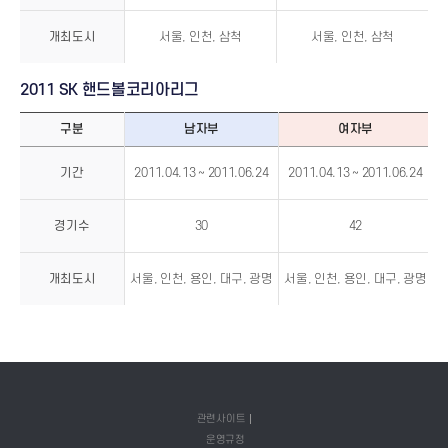
리
그
개최도시
서울, 인천, 삼척
서울, 인천, 삼척
2011 SK 핸드볼코리아리그
구분
남자부
여자부
2011
SK
기간
2011.04.13 ~ 2011.06.24
2011.04.13 ~ 2011.06.24
핸
드
볼
코
리
경기수
30
42
아
리
그
개최도시
서울, 인천, 용인, 대구, 광명
서울, 인천, 용인, 대구, 광명
관련사이트
운영규정