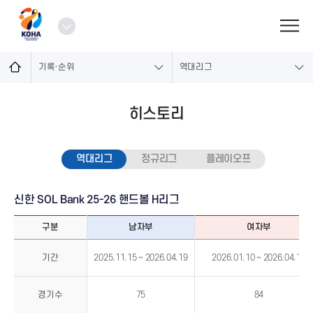
로
그
열
인
기
기록·순위
역대리그
히스토리
역대리그
정규리그
플레이오프
신한 SOL Bank 25-26 핸드볼 H리그
구분
남자부
여자부
신
한
기간
2025.11.15 ~ 2026.04.19
2026.01.10 ~ 2026.04.18
SOL
Bank
25-
26
핸
경기수
75
84
드
볼