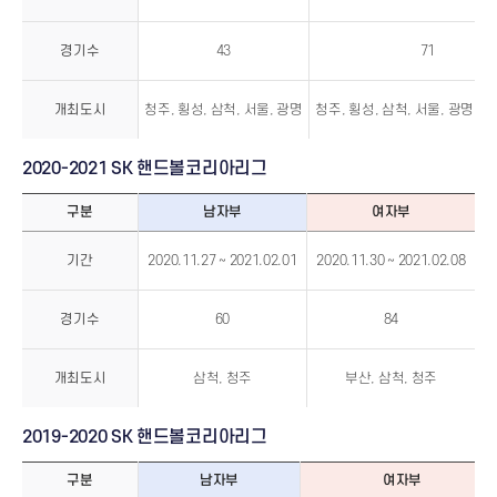
핸
드
볼
코
경기수
43
71
리
아
리
그
개최도시
청주, 횡성, 삼척, 서울, 광명
청주, 횡성, 삼척, 서울, 광명, 광
2020-2021 SK 핸드볼코리아리그
구분
남자부
여자부
2020-
2021
기간
2020.11.27 ~ 2021.02.01
2020.11.30 ~ 2021.02.08
SK
핸
드
볼
코
경기수
60
84
리
아
리
그
개최도시
삼척, 청주
부산, 삼척, 청주
2019-2020 SK 핸드볼코리아리그
구분
남자부
여자부