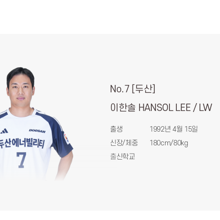
No.7 [두산]
이한솔 HANSOL LEE / LW
출생
1992년 4월 15일
신장/체중
180cm/80kg
출신학교