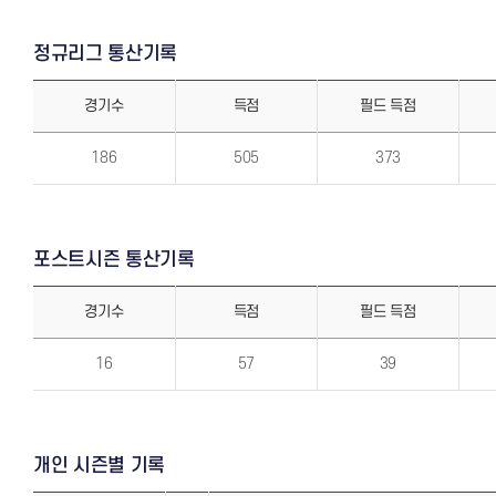
정규리그 통산기록
경기수
득점
필드 득점
정
규
186
505
373
리
그
통
산
기
록
포스트시즌 통산기록
경기수
득점
필드 득점
포
스
16
57
39
트
시
즌
통
산
기
록
개인 시즌별 기록