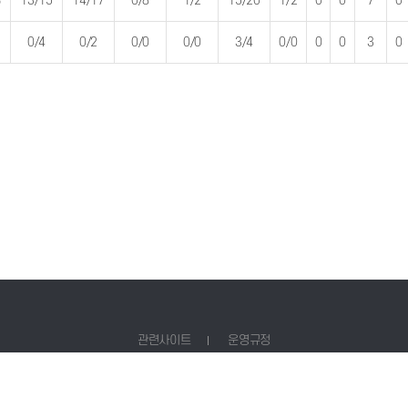
%
13/15
14/17
0/8
1/2
15/20
1/2
0
0
7
0
0/4
0/2
0/0
0/0
3/4
0/0
0
0
3
0
관련사이트
운영규정
별시 송파구 올림픽로 424 SK핸드볼경기장 114호
T 02-6285-1916
pr@khandbal