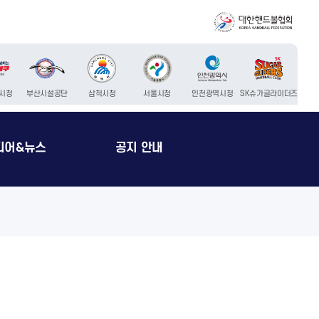
시청
부산시설공단
삼척시청
서울시청
인천광역시청
SK슈가글라이더즈
디어&뉴스
공지 안내