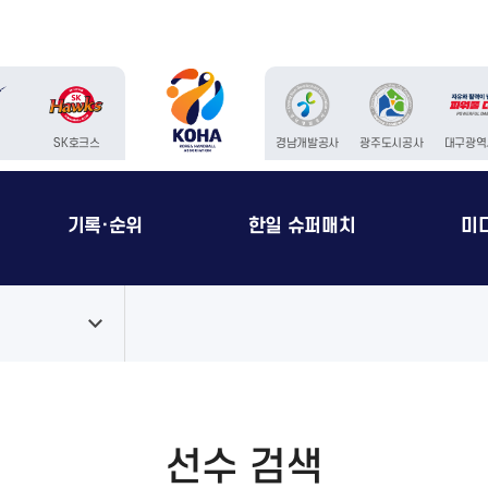
청
SK호크스
경남개발공사
광주도시공사
대구광역
기록·순위
한일 슈퍼매치
미
선수 검색