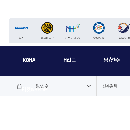
두산
상무피닉스
인천도시공사
충남도청
하남시
KOHA
H리그
팀/선수
로
그
팀/선수
선수검색
티켓&SHOP
인