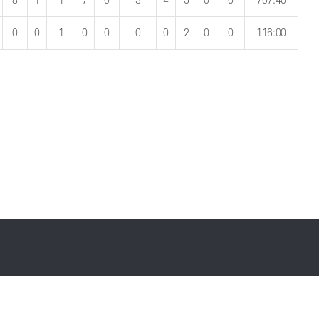
8
1
1
7
0
3
4
5
0
0
707:40
0
0
1
0
0
0
0
2
0
0
116:00
l.com