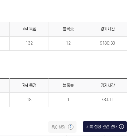
7M 득점
블록슛
경기시간
132
12
9180:30
7M 득점
블록슛
경기시간
18
1
780:11
기록 정정 관련 안내
용어설명