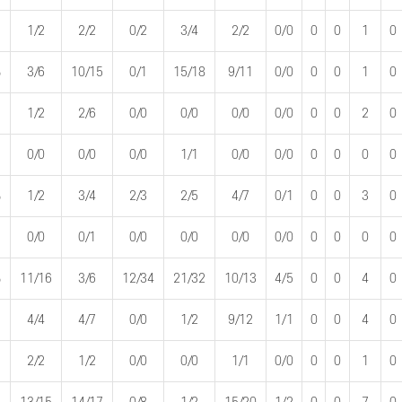
1/2
2/2
0/2
3/4
2/2
0/0
0
0
1
0
%
3/6
10/15
0/1
15/18
9/11
0/0
0
0
1
0
1/2
2/6
0/0
0/0
0/0
0/0
0
0
2
0
0/0
0/0
0/0
1/1
0/0
0/0
0
0
0
0
%
1/2
3/4
2/3
2/5
4/7
0/1
0
0
3
0
0/0
0/1
0/0
0/0
0/0
0/0
0
0
0
0
%
11/16
3/6
12/34
21/32
10/13
4/5
0
0
4
0
4/4
4/7
0/0
1/2
9/12
1/1
0
0
4
0
2/2
1/2
0/0
0/0
1/1
0/0
0
0
1
0