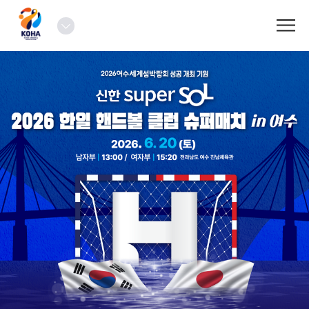
로
그
열
인
기
2026
한
일
핸
드
볼
클
럽
슈
퍼
매
치
in
여
수