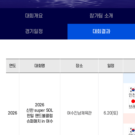
대회개요
참가팀 소개
경기일정
대회결과
연도
대회명
장소
일정
대
회
결
과
인
2026
브
신한 super SOL
2026
여수진남체육관
6.20(토)
한일 핸드볼클럽
슈퍼매치 in 여수