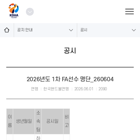
로
그
열
인
기
공지 안내
공시
공시
2026년도 1차 FA선수 명단_260604
연맹
한국핸드볼연맹
2026.06.01
2090
소
이
비
생년월일
속
공시일
름
고
팀
하