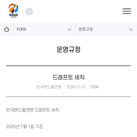
로
그
열
인
기
KOHA
운영규정
운영규정
드래프트 세칙
한국핸드볼연맹
2024.11.01
3994
한국핸드볼연맹 드래프트 세칙
2025년 7월 1일 기준