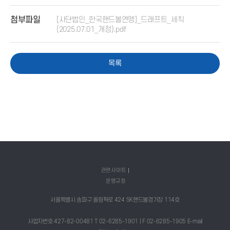
첨부파일
[사단법인_한국핸드볼연맹]_드래프트_세칙
(2025.07.01_개정).pdf
목록
관련사이트
운영규정
서울특별시 송파구 올림픽로 424 SK핸드볼경기장 114호
사업자번호 427-82-00481 T 02-6285-1901 | F 02-6285-1905 E-mail